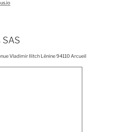
us.io
s SAS
enue Vladimir Ilitch Lénine 94110 Arcueil