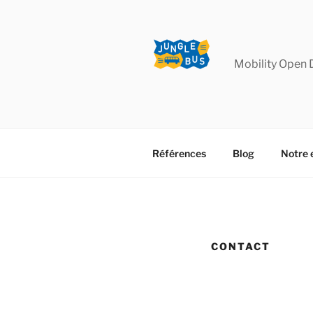
Aller
au
contenu
principal
Mobility Open 
Références
Blog
Notre 
CONTACT