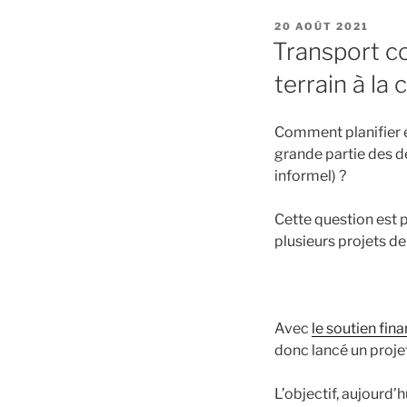
PUBLIÉ
20 AOÛT 2021
LE
Transport co
terrain à la 
Comment planifier e
grande partie des d
informel) ?
Cette question est 
plusieurs projets d
Avec
le soutien fi
donc lancé un projet
L’objectif, aujourd’hu