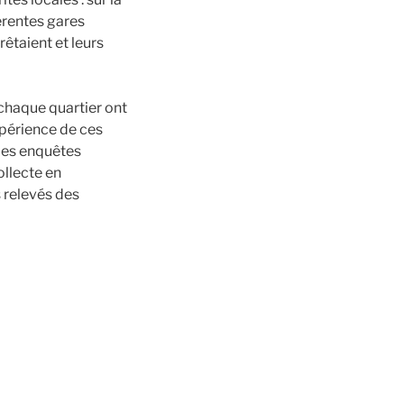
érentes gares
rêtaient et leurs
haque quartier ont
xpérience de ces
 les enquêtes
ollecte en
 relevés des