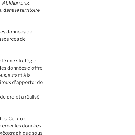
à_Abidjan.png)
dans le territoire
 les données de
essources de
pté une stratégie
n des données d’offre
s, autant à la
sireux d’apporter de
du projet a réalisé
tes. Ce projet
e créer les données
s géographique sous