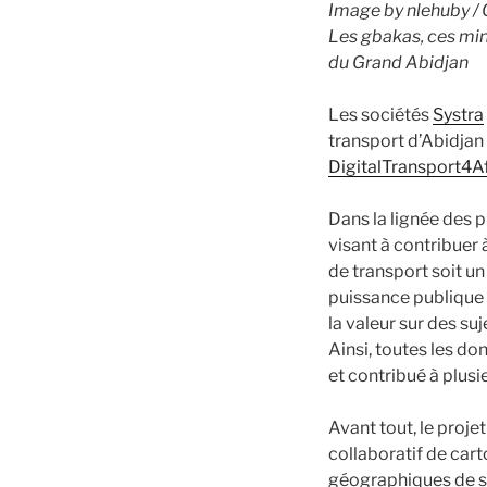
Image by nlehuby /
Les gbakas, ces min
du Grand Abidjan
Les sociétés
Systra
transport d’Abidjan 
DigitalTransport4A
Dans la lignée des p
visant à contribuer
de transport soit u
puissance publique q
la valeur sur des suj
Ainsi, toutes les do
et contribué à plusie
Avant tout, le projet 
collaboratif de car
géographiques de so