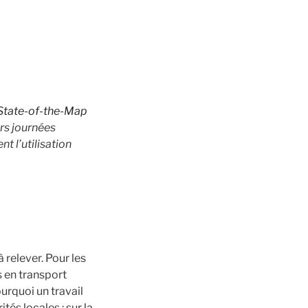
State-of-the-Map
urs journées
t l’utilisation
 relever. Pour les
s en transport
ourquoi un travail
tés locales : sur la