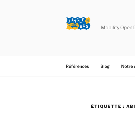
Aller
au
contenu
principal
Mobility Open 
Références
Blog
Notre 
ÉTIQUETTE :
AB