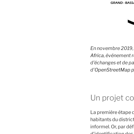
En novembre 2019, O
Africa
, événement r
d’échanges et de pa
d’
OpenStreetMap po
Un projet co
La première étape du
habitants du distri
informel. Or, par dé
d’identification des 