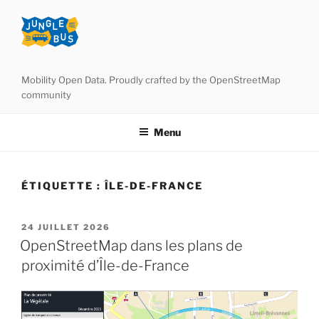
Aller
au
contenu
principal
Mobility Open Data. Proudly crafted by the OpenStreetMap
community
Menu
ÉTIQUETTE :
ÎLE-DE-FRANCE
PUBLIÉ
24 JUILLET 2026
LE
OpenStreetMap dans les plans de
proximité d’Île-de-France