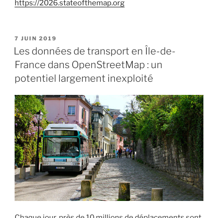
https://2026.stateofthemap.org
PUBLIÉ
7 JUIN 2019
LE
Les données de transport en Île-de-
France dans OpenStreetMap : un
potentiel largement inexploité
Chaque jour, près de 10 millions de déplacements sont