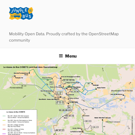
Aller
au
contenu
principal
Mobility Open Data. Proudly crafted by the OpenStreetMap
community
Menu