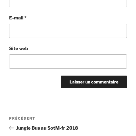
E-mail
*
Site web
Navigation
Article
PRÉCÉDENT
de
précédent
Jungle Bus au SotM-fr 2018
l’article