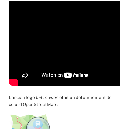
L’ancien logo
fait maison
était un détournement de
celui d’OpenStreetMap :