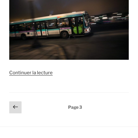
de
Continuer la lecture
« Soirée
de
lancement »
Pagination
Page
Page
3
précédente
des
publications