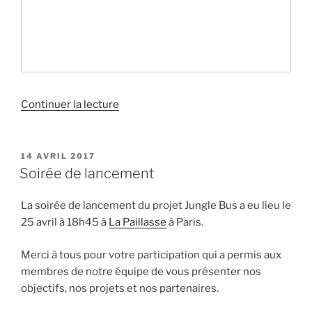
de
Continuer la lecture
« State
of
the
PUBLIÉ
14 AVRIL 2017
LE
Map
Soirée de lancement
France
2017 »
La soirée de lancement du projet Jungle Bus a eu lieu le
25 avril à 18h45 à
La Paillasse
à Paris.
Merci à tous pour votre participation qui a permis aux
membres de notre équipe de vous présenter nos
objectifs, nos projets et nos partenaires.