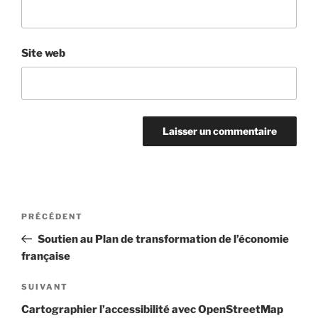
Site web
Navigation
Article
PRÉCÉDENT
de
précédent
Soutien au Plan de transformation de l’économie
l’article
française
Article
SUIVANT
suivant
Cartographier l’accessibilité avec OpenStreetMap